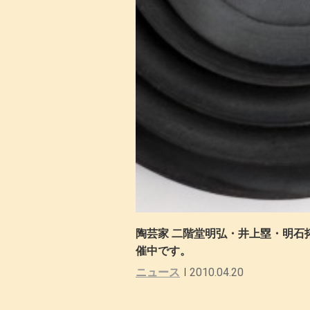
陶芸家 二階堂明弘・井上塁・明石拓
催中です。
ニュース
2010.04.20