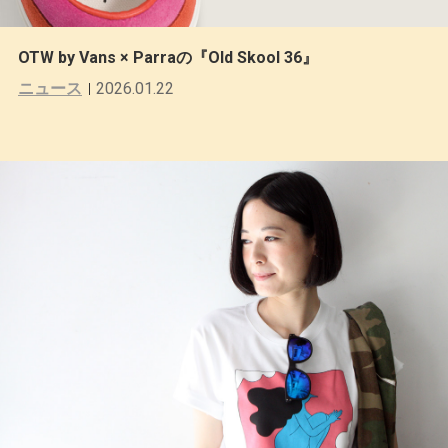
OTW by Vans × Parraの『Old Skool 36』
ニュース
2026.01.22