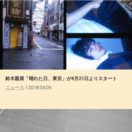
鈴⽊親展「晴れた⽇、東京」が4⽉21⽇よりスタート
ニュース
2018.04.09