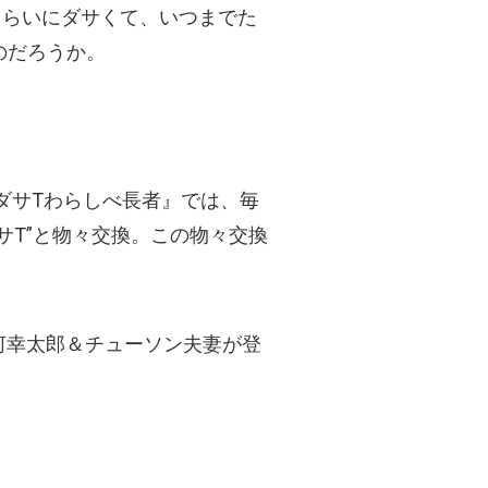
くらいにダサくて、いつまでた
のだろうか。
『ダサTわらしべ長者』では、毎
サT”と物々交換。この物々交換
十河幸太郎＆チューソン夫妻が登