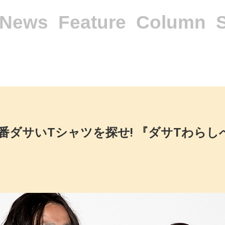
News
Feature
Column
ダサいTシャツを探せ! 『ダサTわらしべ