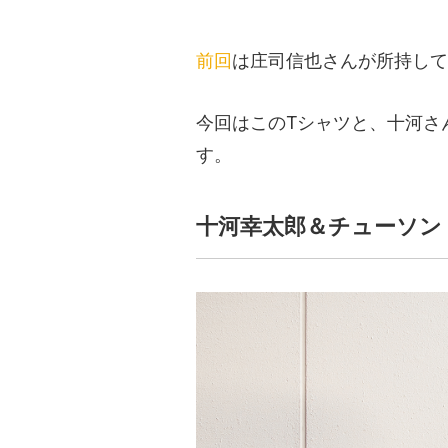
前回
は庄司信也さんが所持して
今回はこのTシャツと、十河さ
す。
十河幸太郎＆チューソン（