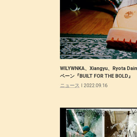
WILYWNKA、Xiangyu、Ryota
ペーン『BUILT FOR THE BOLD』
ニュース
2022.09.16