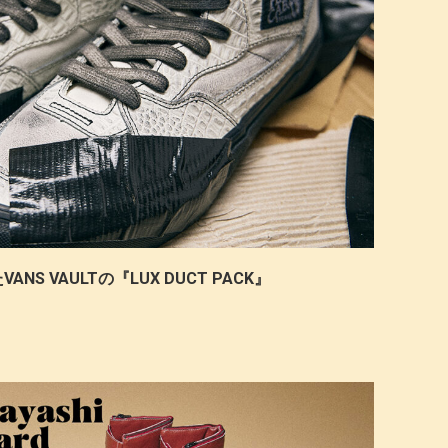
 VAULTの『LUX DUCT PACK』