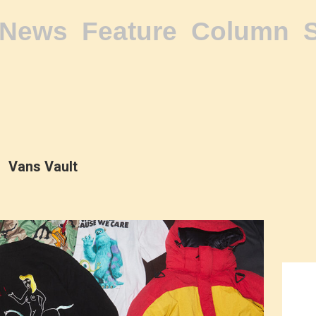
News
Feature
Column
Vans Vault