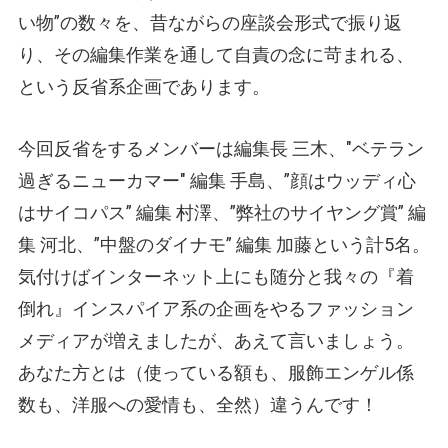
い物”の数々を、昔ながらの座談会形式で振り返
り、その編集作業を通して自責の念に苛まれる、
という反省系企画であります。
今回反省をするメンバーは編集長 三木、"ベテラン
過ぎるニューカマー" 編集 手島、”顔はウッディ心
はサイコパス” 編集 村澤、”弊社のサイヤング賞” 編
集 河北、”中盤のダイナモ” 編集 加藤という計5名。
気付けばインターネット上にも随分と我々の『着
倒れ』インスパイア系の企画をやるファッション
メディアが増えましたが、あえて言いましょう。
あなた方とは（使っている額も、服飾エンゲル係
数も、洋服への愛情も、全然）違うんです！