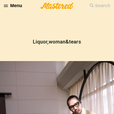
Menu
Search
Liquor,woman&tears