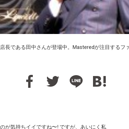
earsから店長である田中さんが登場中。Masteredが注目
のが気持ちイイですね〜! ですが、あいにく私