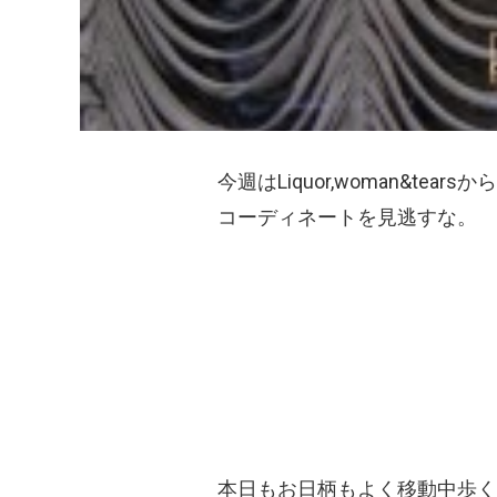
今週はLiquor,woman&t
コーディネートを見逃すな。
本日もお日柄もよく移動中歩く