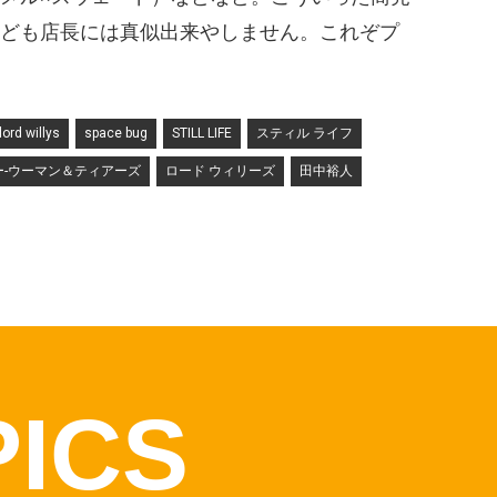
ども店長には真似出来やしません。これぞプ
lord willys
space bug
STILL LIFE
スティル ライフ
ー-ウーマン＆ティアーズ
ロード ウィリーズ
田中裕人
PICS