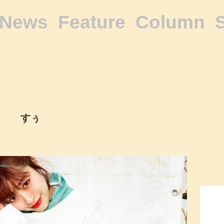
News
Feature
Column
すぅ