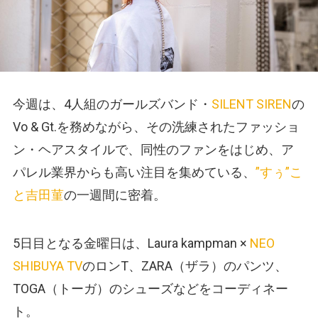
今週は、4人組のガールズバンド・
SILENT SIREN
の
Vo & Gt.を務めながら、その洗練されたファッショ
ン・ヘアスタイルで、同性のファンをはじめ、ア
パレル業界からも高い注目を集めている、
”すぅ”こ
と吉田菫
の一週間に密着。
5日目となる金曜日は、Laura kampman ×
NEO
SHIBUYA TV
のロンT、ZARA（ザラ）のパンツ、
TOGA（トーガ）のシューズなどをコーディネー
ト。