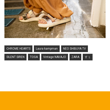
CHROME HEARTS
Laura kampman
NEO SHIBUYA TV
SILENT SIREN
TOGA
Vintage NAVAJO
ZARA
すぅ