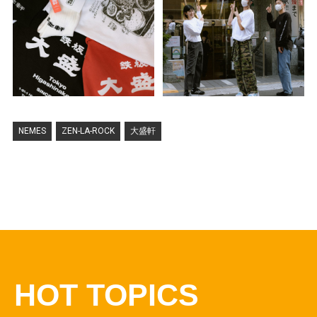
NEMES
ZEN-LA-ROCK
大盛軒
HOT TOPICS