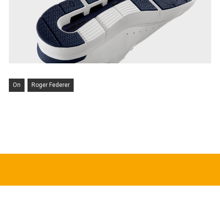
On
Roger Federer
HOT TOPICS