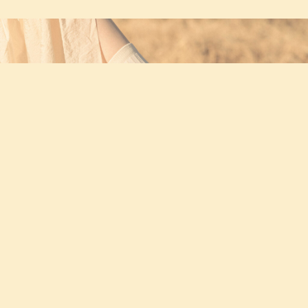
INVINCIBLE × Onの『Cloudmonster2 ”Deconstructed P
erfection”』
2025.02.19