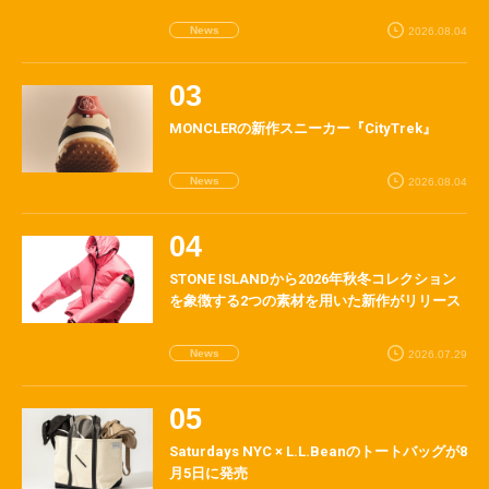
News
2026.08.04
MONCLERの新作スニーカー『CityTrek』
News
2026.08.04
STONE ISLANDから2026年秋冬コレクション
を象徴する2つの素材を用いた新作がリリース
News
2026.07.29
Saturdays NYC × L.L.Beanのトートバッグが8
月5日に発売