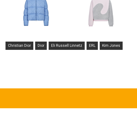
Christian Dior
Dior
Eli Russell Linnetz
ERL
Kim Jones
HOT TOPICS