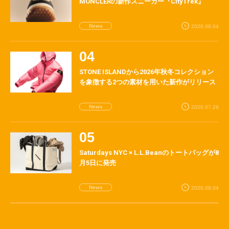
MONCLERの新作スニーカー『CityTrek』
News
2026.08.04
STONE ISLANDから2026年秋冬コレクション
を象徴する2つの素材を用いた新作がリリース
News
2026.07.29
Saturdays NYC × L.L.Beanのトートバッグが8
月5日に発売
News
2026.08.04