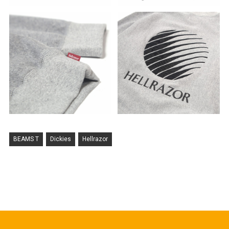
BEAMS T
Dickies
Hellrazor