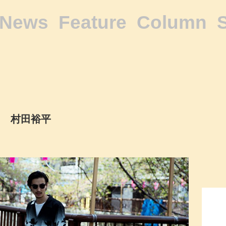
News
Feature
Column
村田裕平