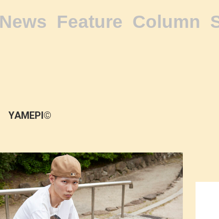
News
Feature
Column
YAMEPI©