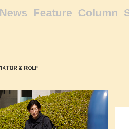
News
Feature
Column
VIKTOR & ROLF