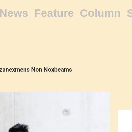
News
Feature
Column
zanexmens Non Noxbeams