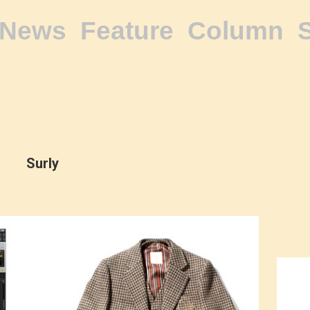
News
Feature
Column
Surly