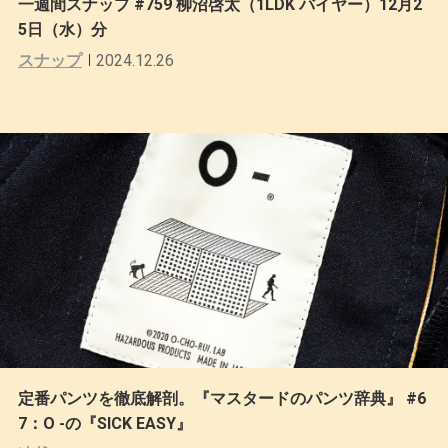
一週間スナップ #759 柳沼啓太（1LDK バイヤー）12月2
5日（水）分
スナップ
2024.12.26
定番パンツを徹底解剖。『マスタードのパンツ辞典』 #6
7：O -の『SICK EASY』