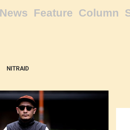
News
Feature
Column
NITRAID