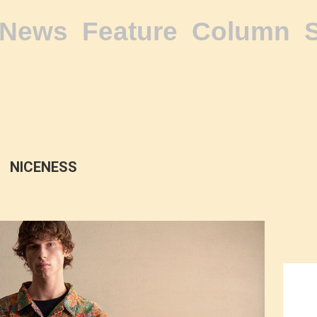
News
Feature
Column
NICENESS