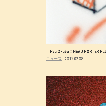
［Ryu Okubo × HEAD PORT
ニュース
2017.02.08