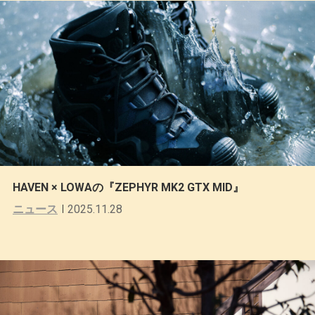
HAVEN × LOWAの『ZEPHYR MK2 GTX MID』
ニュース
2025.11.28