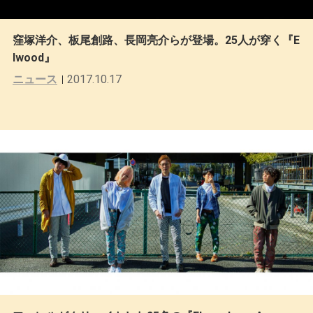
窪塚洋介、板尾創路、長岡亮介らが登場。25人が穿く『E
lwood』
ニュース
2017.10.17