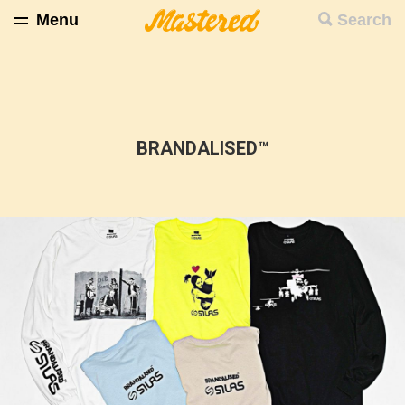
Menu
Search
BRANDALISED™️