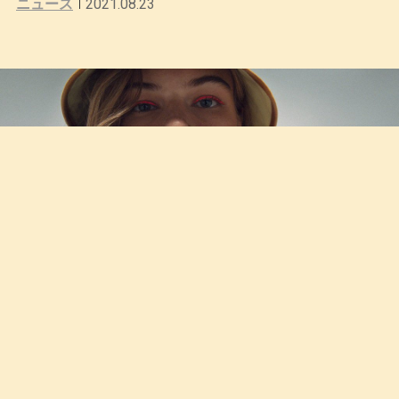
ニュース
2021.08.23
adidas OriginalsとBeyoncéによる『adidas × IVY PAR
K』のDROP2.2
2020.11.18