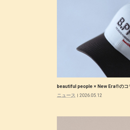
beautiful people × New 
ニュース
2026.05.12