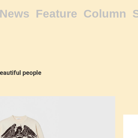
News
Feature
Column
eautiful people