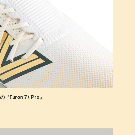
ceの『Furon 7+ Pro』