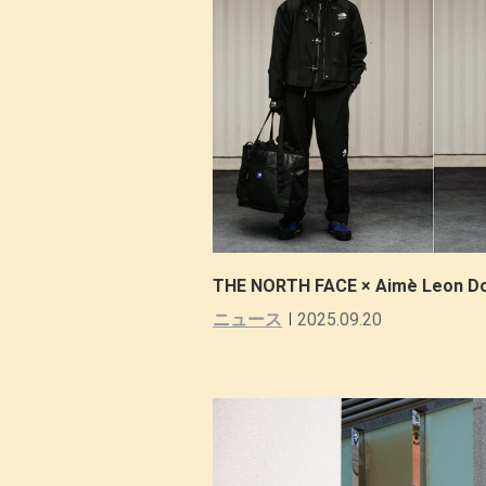
THE NORTH FACE × Aimè Le
ニュース
2025.09.20