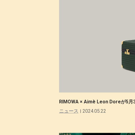
RIMOWA × Aimè Leon Dore
ニュース
2024.05.22