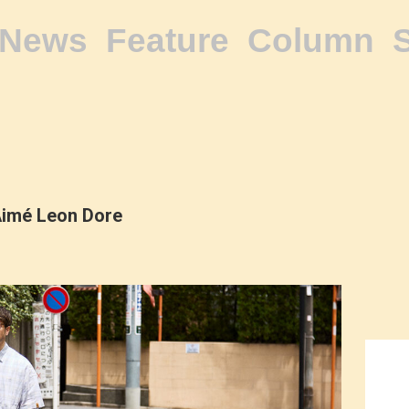
News
Feature
Column
imé Leon Dore