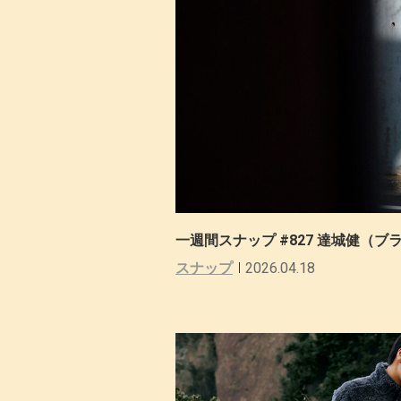
一週間スナップ #827 達城健（
スナップ
2026.04.18