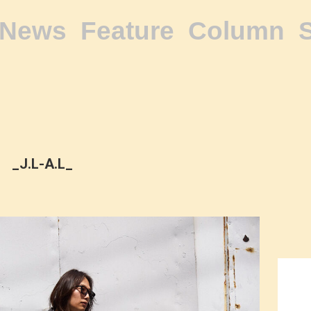
News
Feature
Column
_J.L-A.L_