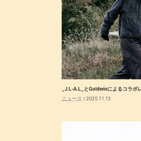
_J.L-A.L_とGoldwinによる
ニュース
2025.11.13