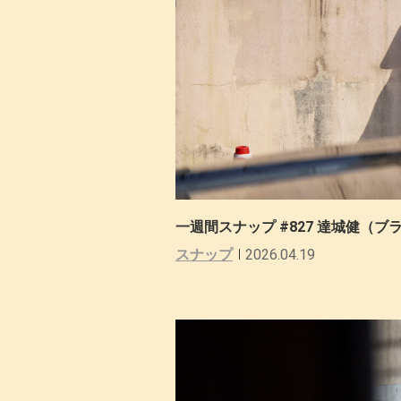
一週間スナップ #827 達城健（
スナップ
2026.04.19