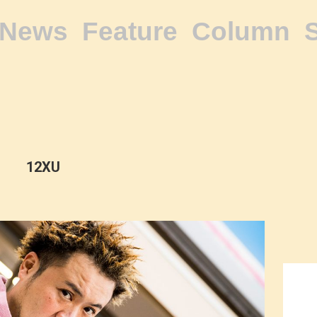
News
Feature
Column
12XU