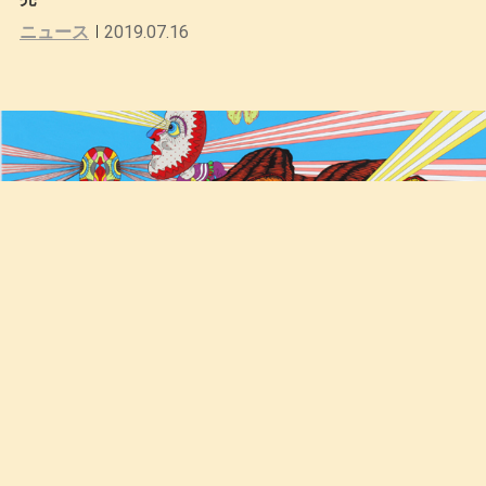
ニュース
2019.07.16
荒木経惟、田名網敬一、村上隆ら全20組が参加。『赤塚
不二夫のビチュツ展』、開催中。
2015.12.09