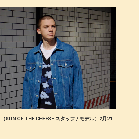
ON OF THE CHEESE スタッフ / モデル）2月21