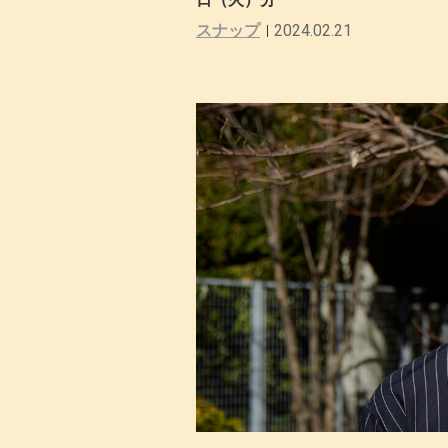
スナップ
2024.02.21