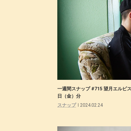
一週間スナップ #715 望月エルビス（S
日（金）分
スナップ
2024.02.24