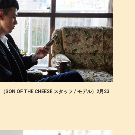
ON OF THE CHEESE スタッフ / モデル）2月23