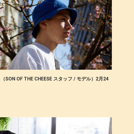
ON OF THE CHEESE スタッフ / モデル）2月24