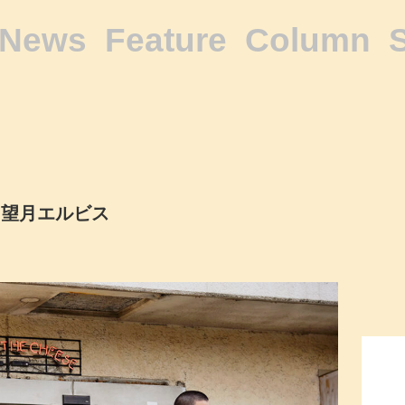
News
Feature
Column
望月エルビス