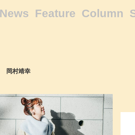
News
Feature
Column
岡村靖幸