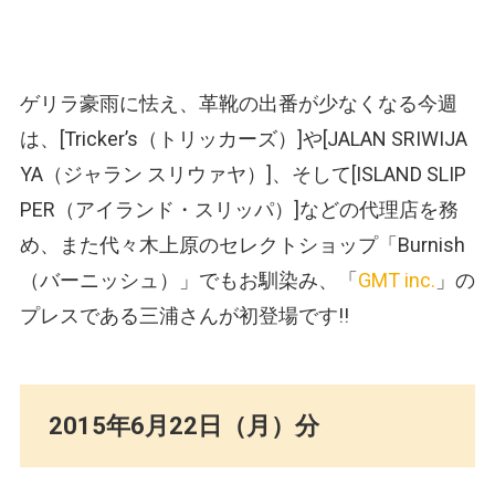
ゲリラ豪雨に怯え、革靴の出番が少なくなる今週
は、[Tricker’s
（トリッカーズ）
]や[JALAN SRIWIJA
YA
（ジャラン スリウァヤ）
]、そして[ISLAND SLIP
PER
（アイランド・スリッパ）
]などの代理店を務
め、また代々木上原のセレクトショップ「Burnish
（バーニッシュ）
」でもお馴染み、「
GMT inc.
」の
プレスである三浦さんが初登場です!!
2015年6月22日（月）分