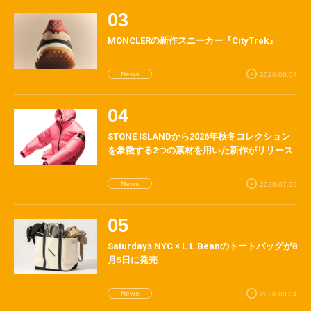
MONCLERの新作スニーカー『CityTrek』
News
2026.08.04
STONE ISLANDから2026年秋冬コレクション
を象徴する2つの素材を用いた新作がリリース
News
2026.07.29
Saturdays NYC × L.L.Beanのトートバッグが8
月5日に発売
News
2026.08.04