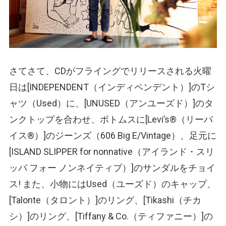
さてさて、CDがフライングでリリースされる火曜
日は[INDEPENDENT
（インディペンデント）
]のTシ
ャツ
（Used）
に、[UNUSED
（アンユーズド）
]のタ
ンクトップを合わせ、ボトムスに[Levi’s®
（リーバ
イス®）
]のジーンズ
（606 Big E/Vintage）
、足元に
[ISLAND SLIPPER for nonnative
（アイランド・スリ
ッパ フォー ノンネイティブ）
]のサンダルをチョイ
ス! また、小物にはUsed
（ユーズド）
のキャップ、
[Talonte
（タロント）
]のリング、[Tikashi
（チカ
シ）
]のリング、[Tiffany & Co.
（ティファニー）
]の