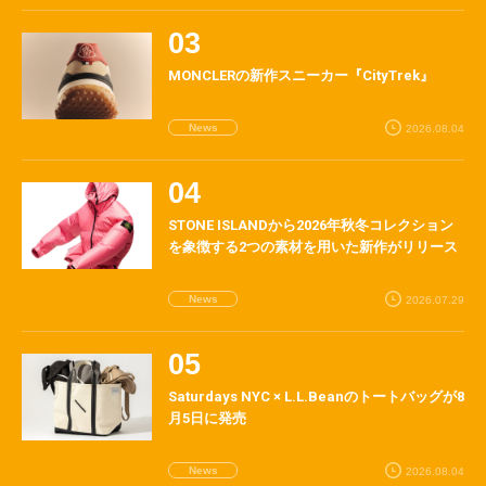
MONCLERの新作スニーカー『CityTrek』
News
2026.08.04
STONE ISLANDから2026年秋冬コレクション
を象徴する2つの素材を用いた新作がリリース
News
2026.07.29
Saturdays NYC × L.L.Beanのトートバッグが8
月5日に発売
News
2026.08.04