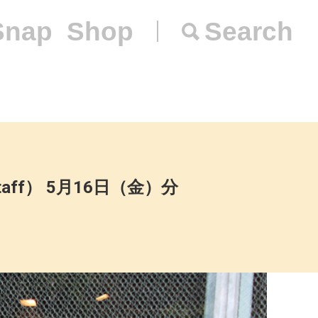
Snap
Shop
Search
Staff） 5月16日（金）分