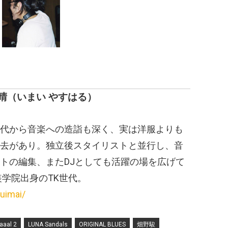
晴
（いまい やすはる）
代から音楽への造詣も深く、実は洋服よりも
去があり。独立後スタイリストと並行し、音
トの編集、またDJとしても活躍の場を広げて
装学院出身のTK世代。
uimai/
aaal 2
LUNA Sandals
ORIGINAL BLUES
畑野駿