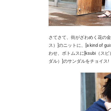
さてさて、街がざわめく花の金曜日は[
ス）
]のニットに、[a kind of gui
わせ、ボトムスに[ksubi
（スビ
ダル）
]のサンダルをチョイス!