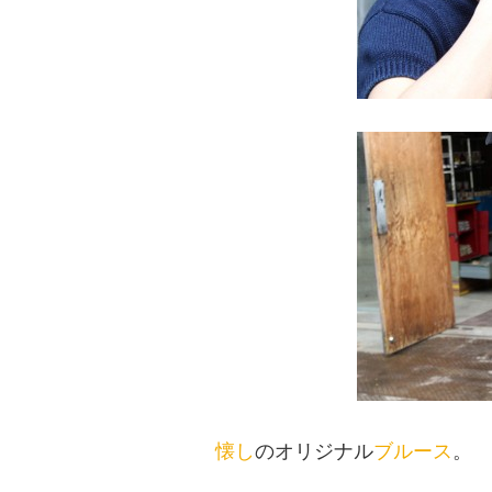
懐し
のオリジナル
ブルース
。