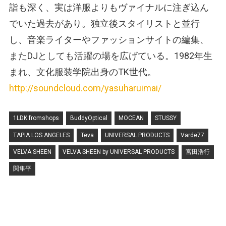
詣も深く、実は洋服よりもヴァイナルに注ぎ込ん
でいた過去があり。独立後スタイリストと並行
し、音楽ライターやファッションサイトの編集、
またDJとしても活躍の場を広げている。1982年生
まれ、文化服装学院出身のTK世代。
http://soundcloud.com/yasuharuimai/
1LDK fromshops
BuddyOptical
MOCEAN
STUSSY
TAPIA LOS ANGELES
Teva
UNIVERSAL PRODUCTS
Varde77
VELVA SHEEN
VELVA SHEEN by UNIVERSAL PRODUCTS
宮田浩行
関隼平