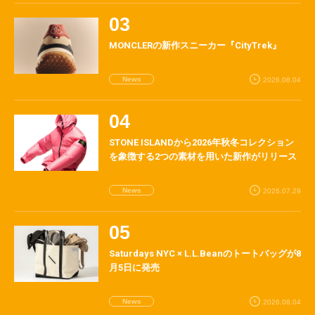
MONCLERの新作スニーカー『CityTrek』
News
2026.08.04
STONE ISLANDから2026年秋冬コレクション
を象徴する2つの素材を用いた新作がリリース
News
2026.07.29
Saturdays NYC × L.L.Beanのトートバッグが8
月5日に発売
News
2026.08.04