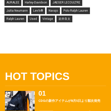
AURALEE
Harley-Davidson
JAEGER LECOULTRE
Jutta Neumann
Levi’s®
Navajo
Polo Ralph Lauren
Ralph Lauren
Used
Vintage
岩井良太
HOT TOPICS
CDGの新作アイテムが8月5日より順次発売