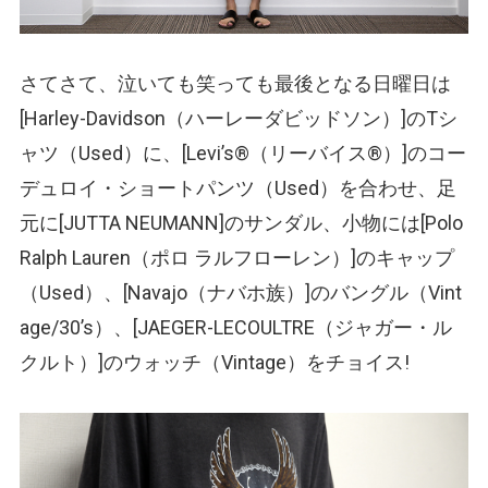
さてさて、泣いても笑っても最後となる日曜日は
[Harley-Davidson
（ハーレーダビッドソン）
]のTシ
ャツ
（Used）
に、[Levi’s®
（リーバイス®）
]のコー
デュロイ・ショートパンツ
（Used）
を合わせ、足
元に[JUTTA NEUMANN]のサンダル、小物には[Polo
Ralph Lauren
（ポロ ラルフローレン）
]のキャップ
（Used）
、[Navajo
（ナバホ族）
]のバングル
（Vint
age/30’s）
、[JAEGER-LECOULTRE
（ジャガー・ル
クルト）
]のウォッチ
（Vintage）
をチョイス!