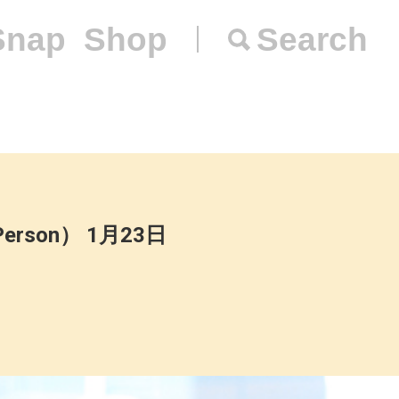
Snap
Shop
Search
Person） 1月23日