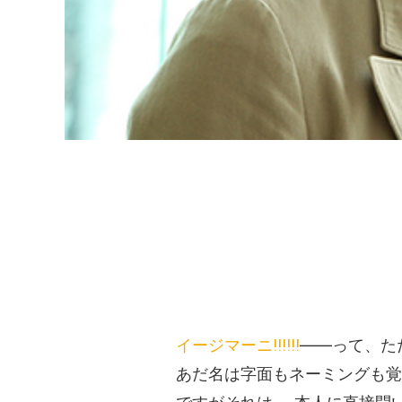
イージマーニ!!!!!!
――って、た
あだ名は字面もネーミングも覚