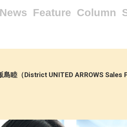
News
Feature
Column
（District UNITED ARROWS Sales 