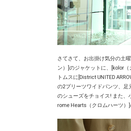
さてさて、お出掛け気分の土曜日は[Dr
ン）
]のジャケットに、[kolor
（
トムスに[District UNITED ARR
の2プリーツワイドパンツ、足元に[
のシューズをチョイス! また、小
rome Hearts
（クロムハーツ）