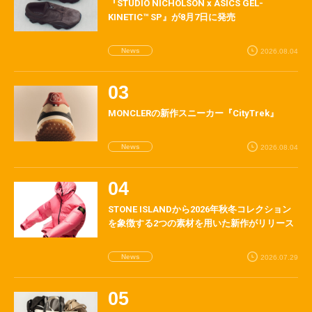
『STUDIO NICHOLSON x ASICS GEL-
KINETIC™ SP』が8月7日に発売
News
2026.08.04
MONCLERの新作スニーカー『CityTrek』
News
2026.08.04
STONE ISLANDから2026年秋冬コレクション
を象徴する2つの素材を用いた新作がリリース
News
2026.07.29