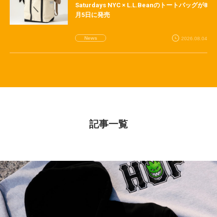
Saturdays NYC × L.L.Beanのトートバッグが8
月5日に発売
News
2026.08.04
記事一覧