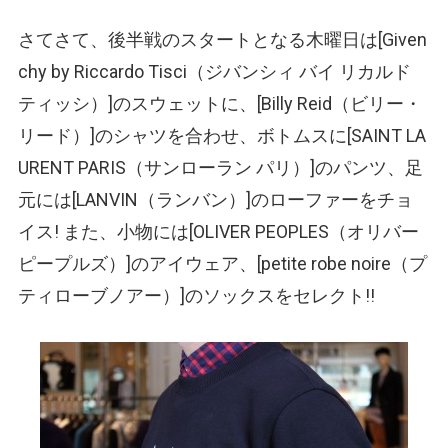
さてさて、後半戦のスタートとなる木曜日は[Given
chy by Riccardo Tisci
（ジバンシィ バイ リカルド
ティッシ）
]のスウェットに、[Billy Reid
（ビリー・
リード）
]のシャツを合わせ、ボトムスに[SAINT LA
URENT PARIS
（サンローラン パリ）
]のパンツ、足
元には[LANVIN
（ランバン）
]のローファーをチョ
イス! また、小物には[OLIVER PEOPLES
（オリバー
ピープルズ）
]のアイウェア、[petite robe noire
（プ
ティローブノアー）
]のソックスをセレクト!!