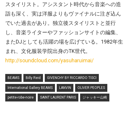
スタイリスト。アシスタント時代から音楽への造
詣も深く、実は洋服よりもヴァイナルに注ぎ込ん
でいた過去があり。独立後スタイリストと並行
し、音楽ライターやファッションサイトの編集、
またDJとしても活躍の場を広げている。1982年生
まれ、文化服装学院出身のTK世代。
http://soundcloud.com/yasuharuimai/
BEAMS
Billy Reid
GIVENCHY BY RICCARDO TISCI
International Gallery BEAMS
LANVIN
OLIVER PEOPLES
petite-robe-noire
SAINT LAURENT PARIS
ジャッキー山崎