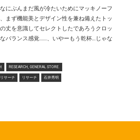
なにぶんまだ風が冷たいためにマッキノーフ
、まず機能美とデザイン性を兼ね備えたトッ
の丈を意識してセレクトしたであろうクロッ
なバランス感覚……、いやーもう乾杯…じゃな
ct
RESEARCH, GENERAL STORE.
 リサーチ
リサーチ
石井秀明