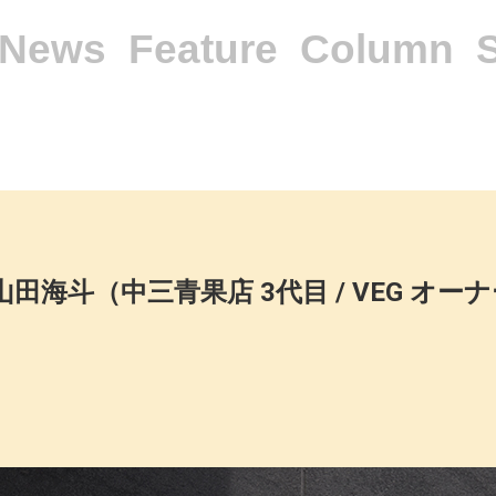
News
Feature
Column
山田海斗（中三青果店 3代目 / VEG オー