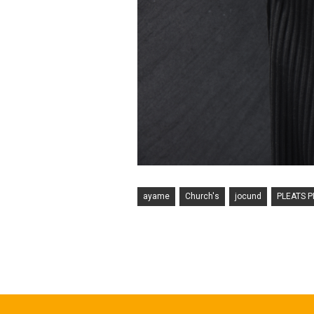
ayame
Church's
jocund
PLEATS P