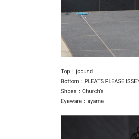
Top：jocund
Bottom：PLEATS PLEASE ISSE
Shoes：Church’s
Eyeware：ayame