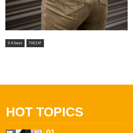
G.H.bass
THE247
HOT TOPICS