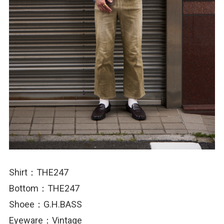
Shirt：THE247
Bottom：THE247
Shoee：G.H.BASS
Eyeware：Vintage