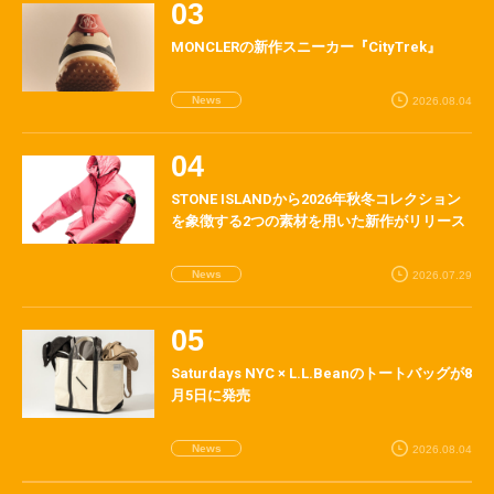
MONCLERの新作スニーカー『CityTrek』
News
2026.08.04
STONE ISLANDから2026年秋冬コレクション
を象徴する2つの素材を用いた新作がリリース
News
2026.07.29
Saturdays NYC × L.L.Beanのトートバッグが8
月5日に発売
News
2026.08.04