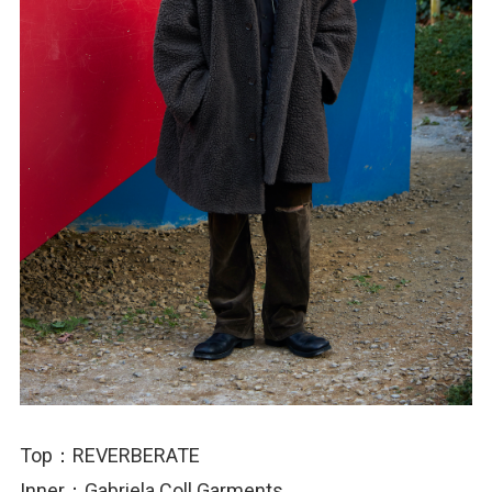
Top：REVERBERATE
Inner：Gabriela Coll Garments