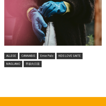
ALLEGE
CANNABIS
Ernie Palo
KIDS LOVE GAITE
MAGLIANO
早坂向日葵