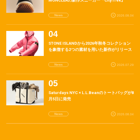
MONCLERの新作スニーカー『CityTrek』
News
2026.08.04
STONE ISLANDから2026年秋冬コレクション
を象徴する2つの素材を用いた新作がリリース
News
2026.07.29
Saturdays NYC × L.L.Beanのトートバッグが8
月5日に発売
News
2026.08.04